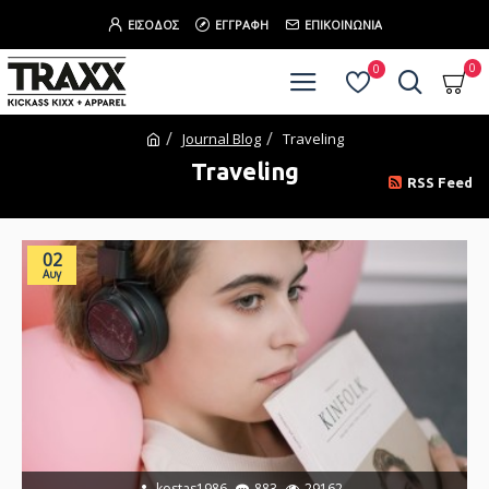
ΕΊΣΟΔΟΣ
ΕΓΓΡΑΦΉ
ΕΠΙΚΟΙΝΩΝΊΑ
0
0
Journal Blog
Traveling
Traveling
RSS Feed
02
Αυγ
kostas1986
883
29162