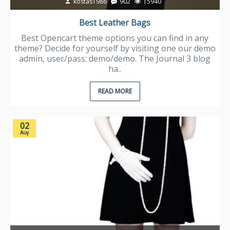
kostas1986
902
15940
Best Leather Bags
Best Opencart theme options you can find in any
theme? Decide for yourself by visiting one our demo
admin, user/pass: demo/demo. The Journal 3 blog
ha..
READ MORE
02
Αυγ