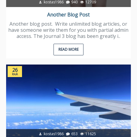
kostas1986
940
12709
Another Blog Post
Another blog post. Write unlimited blog articles, or
have someone write them for you with partial admin
access. The Journal 3 blog has been greatly i..
READ MORE
26
Ιουλ
kostas1986
653
11625