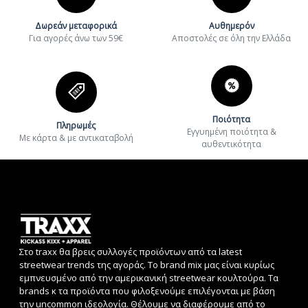
Δωρεάν μεταφορικά
Αυθημερόν
Για αγορές άνω των 59€
Aποστολές σε όλη την Ελλάδα
Ποιότητα
Πληρωμές
Εγγυημένη ποιότητα &
Με κάρτα & με αντικαταβολή
αυθεντικότητα
Στο traxx θα βρεις συλλογές προϊόντων από τα latest
streetwear trends της αγοράς. Το brand mix μας είναι κυρίως
εμπνευσμένο από την αμερικανική streetwear κουλτούρα. Τα
brands κ τα προϊόντα που φιλοξενούμε επιλέγονται με βάση
την uncommon ιδεολογία. Θέλουμε να διαφέρουμε από το