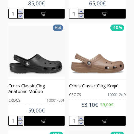
85,00€
65,00€
Hot
-10 %
Crocs Classic Clog
Crocs Classic Clog Καφέ
Anatomic Mαύρο
CROCS
10001-2q9
CROCS
10001-001
53,10€
59,00€
59,00€