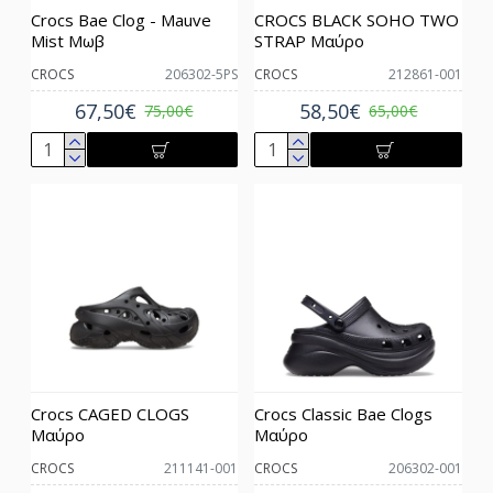
Crocs Bae Clog - Mauve
CROCS BLACK SOHO TWO
Mist Μωβ
STRAP Μαύρο
CROCS
206302-5PS
CROCS
212861-001
67,50€
58,50€
75,00€
65,00€
Crocs CAGED CLOGS
Crocs Classic Bae Clogs
Mαύρο
Μαύρο
CROCS
211141-001
CROCS
206302-001