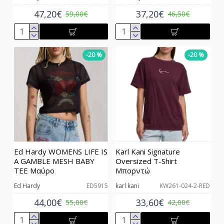
47,20€
37,20€
59,00€
46,50€
-20 %
-20 %
Ed Hardy WOMENS LIFE IS
Karl Kani Signature
A GAMBLE MESH BABY
Oversized T-Shirt
TEE Μαύρο
Μπορντώ
Ed Hardy
ED5915
karl kani
KW261-024-2-RED
44,00€
33,60€
55,00€
42,00€