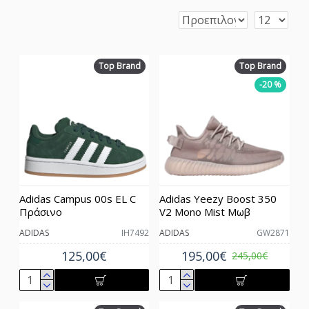
Top Brand
Top Brand
-20 %
Adidas Campus 00s EL C
Adidas Yeezy Boost 350
Πράσινο
V2 Mono Mist Μωβ
ADIDAS
IH7492
ADIDAS
GW2871
125,00€
195,00€
245,00€