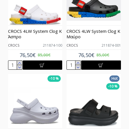
CROCS 4LW System Clog K
CROCS 4LW System Clog K
Άσπρο
Μαύρο
CROCS
211874-100
CROCS
211874-001
76,50€
76,50€
85,00€
85,00€
-10 %
Hot
-10 %