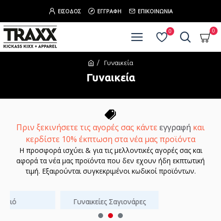
ΕΊΣΟΔΟΣ
ΕΓΓΡΑΦΉ
ΕΠΙΚΟΙΝΩΝΊΑ
0
0
Γυναικεία
Γυναικεία
Πριν ξεκινήσετε τις αγορές σας κάντε
εγγραφή
και
κερδίστε 10% έκπτωση στα νέα μας προϊόντα
Η προσφορά ισχύει & για τις μελλοντικές αγορές σας και
αφορά τα νέα μας προϊόντα που δεν εχουν ήδη εκπτωτική
τιμή. Εξαιρούνται συγκεκριμένοι κωδικοί προϊόντων.
αγιό
Γυναικείες Σαγιονάρες