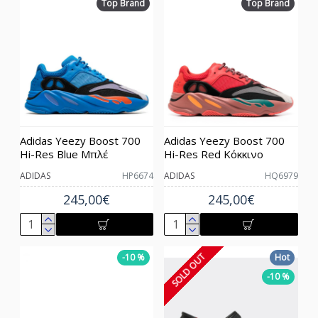
Top Brand
Top Brand
Adidas Yeezy Boost 700
Adidas Yeezy Boost 700
Hi-Res Blue Μπλέ
Hi-Res Red Κόκκινο
ADIDAS
HP6674
ADIDAS
HQ6979
245,00€
245,00€
SOLD OUT
-10 %
Hot
-10 %