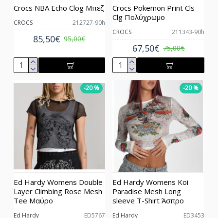
Crocs NBA Echo Clog Μπεζ
Crocs Pokemon Print Cls
Clg Πολύχρωμο
CROCS
212727-90h
CROCS
211343-90h
85,50€
95,00€
67,50€
75,00€
-20 %
-20 %
Ed Hardy Womens Double
Ed Hardy Womens Koi
Layer Climbing Rose Mesh
Paradise Mesh Long
Tee Μαύρο
sleeve T-Shirt Άσπρο
Ed Hardy
ED5767
Ed Hardy
ED3453