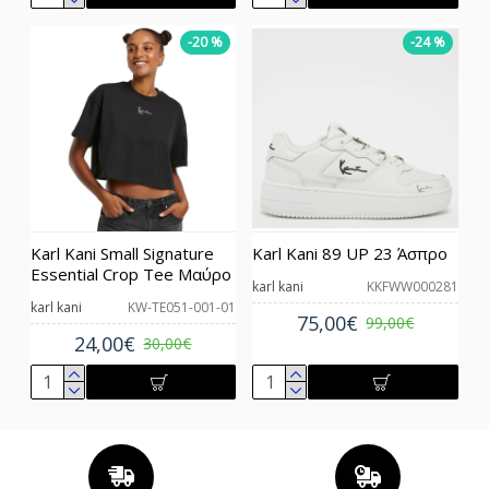
-20 %
-24 %
Karl Kani Small Signature
Karl Kani 89 UP 23 Άσπρο
Essential Crop Tee Μαύρο
karl kani
KKFWW000281
karl kani
KW-TE051-001-01
75,00€
99,00€
24,00€
30,00€