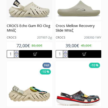
CROCS Echo Gum RO Clog
Crocs Mellow Recovery
Μπέζ
Slide Μπεζ
CROCS
207937-2yj
CROCS
208392-1WY
72,00€
39,00€
80,00€
45,00€
Hot
-10 %
-10 %