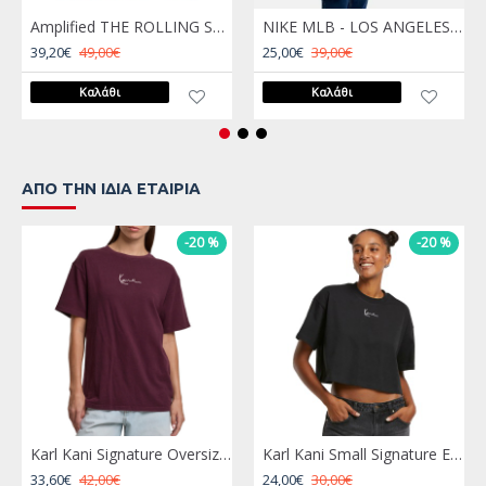
Amplified THE ROLLING STONES JAGGER tee Κόκκινο
NIKE MLB - LOS ANGELES DODGERS T-SHIRT - N199-4EW-LD-CJP
39,20€
49,00€
25,00€
39,00€
Καλάθι
Καλάθι
ΑΠΌ ΤΗΝ ΊΔΙΑ ΕΤΑΙΡΊΑ
-20 %
-20 %
Karl Kani Signature Oversized T-Shirt Μπορντώ
Karl Kani Small Signature Essential Crop Tee Μαύρο
33,60€
42,00€
24,00€
30,00€