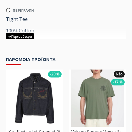
ΠΕΡΙΓΡΑΦΉ
Tight Tee
100% Cotton
ΠΑΡΟΜΟΙΑ ΠΡΟΪΟΝΤΑ
-20 %
Νέο
-17 %
Karl Kani jacket Cropped Rinsed Denim Jacket
Volcom Remote Viewer Sst Tshirt Πράσινο