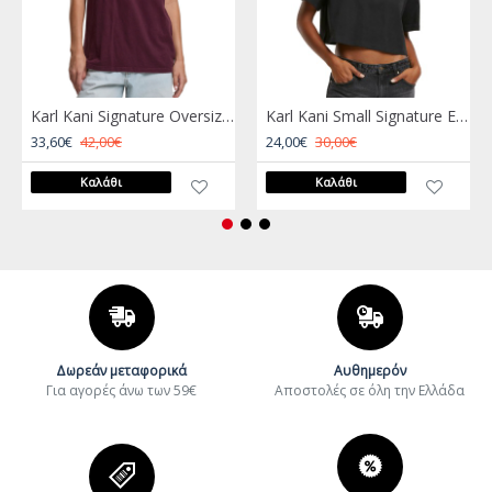
Karl Kani Signature Oversized T-Shirt Μπορντώ
Karl Kani Small Signature Essential Crop Tee Μαύρο
33,60€
42,00€
24,00€
30,00€
Καλάθι
Καλάθι
Δωρεάν μεταφορικά
Αυθημερόν
Για αγορές άνω των 59€
Aποστολές σε όλη την Ελλάδα