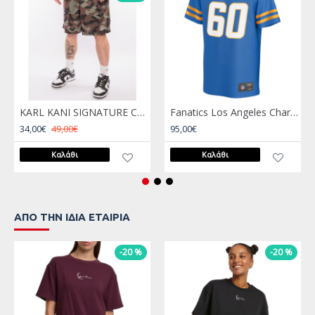
KARL KANI SIGNATURE CAMO MESH SHORTS MULTI Λαδί
Fanatics Los Angeles Chargers NFL Core Foundation Jersey Μπλε
34,00€
49,00€
95,00€
Καλάθι
Καλάθι
ΑΠΌ ΤΗΝ ΊΔΙΑ ΕΤΑΙΡΊΑ
-20 %
-20 %