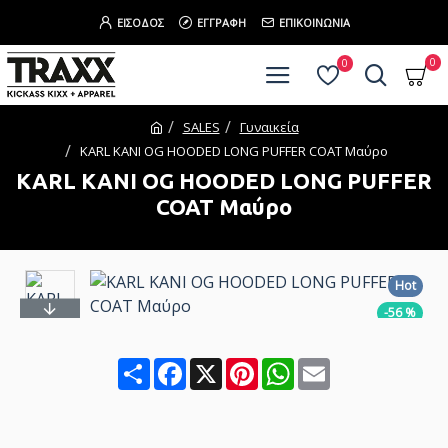
ΕΊΣΟΔΟΣ
ΕΓΓΡΑΦΉ
ΕΠΙΚΟΙΝΩΝΊΑ
0
0
SALES
Γυναικεία
KARL KANI OG HOODED LONG PUFFER COAT Μαύρο
KARL KANI OG HOODED LONG PUFFER
COAT Μαύρο
Hot
-56 %
Share
Facebook
X
Pinterest
WhatsApp
Email