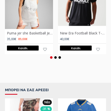
Puma jer she Basketball Jersey Women Άσπρο
New Era Football Black T-Shirt Μαύρο
35,00€
85,00€
40,00€
Καλάθι
Καλάθι
ΜΠΟΡΕΊ ΝΑ ΣΑΣ ΑΡΈΣΕΙ
Νέο
-31 %