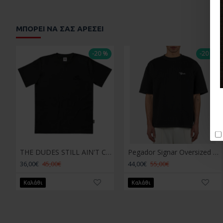
ΜΠΟΡΕΊ ΝΑ ΣΑΣ ΑΡΈΣΕΙ
-20 %
-20 %
THE DUDES STILL AIN'T CLASSIC T-SHIRT BLACK Μαύρο
Pegador Signar Oversized Rib Tee Washed Black Μαύρο
36,00€
45,00€
44,00€
55,00€
Καλάθι
Καλάθι