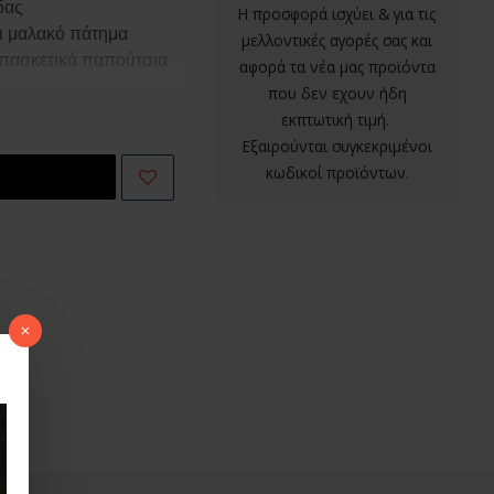
άδας
Η προσφορά ισχύει & για τις
αι μαλακό πάτημα
μελλοντικές αγορές σας και
μπασκετικά παπούτσια
αφορά τα νέα μας προϊόντα
που δεν εχουν ήδη
εκπτωτική τιμή.
Εξαιρούνται συγκεκριμένοι
κωδικοί προϊόντων.