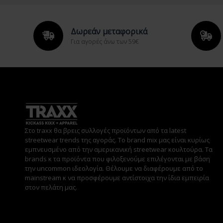
Δωρεάν μεταφορικά
Για αγορές άνω των 59€
Στο traxx θα βρεις συλλογές προϊόντων από τα latest
streetwear trends της αγοράς. Το brand mix μας είναι κυρίως
εμπνευσμένο από την αμερικανική streetwear κουλτούρα. Τα
brands κ τα προϊόντα που φιλοξενούμε επιλέγονται με βάση
την uncommon ιδεολογία. Θέλουμε να διαφέρουμε από το
mainstream κ να προσφέρουμε αντίστοιχα την ίδια εμπειρία
στον πελάτη μας.