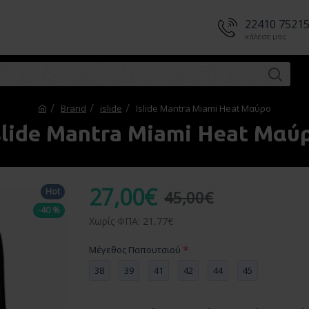
22410 7521
κάλεσε μας
Brand
islide
Islide Mantra Miami Heat Mαύρο
slide Mantra Miami Heat Mαύ
27,00€
Hot
45,00€
-40 %
Χωρίς ΦΠΑ: 21,77€
Μέγεθος Παπουτσιού
38
39
41
42
44
45