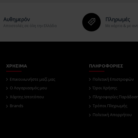
Αυθημερόν
Πληρωμές
Aποστολές σε όλη την Ελλάδα
Με κάρτα & με αν
ΧΡΗΣΙΜΑ
ΠΛΗΡΟΦΟΡΙΕΣ
Επικοινωνήστε μαζί μας
Πολιτική Επιστροφών
O Λογαριασμός μου
Όροι Χρήσης
Χάρτης Ιστοτόπου
Πληροφορίες Παράδοσ
Brands
Τρόποι Πληρωμής
Πολιτική Απορρήτου