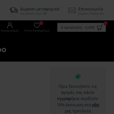
5
Δωρεάν μεταφορικά
Επικοινωνία
για αγορές άνω 59€
είμαστε δίπλα σου
0
0
0 προϊόν(τα) - 0,00€
Λογαριασμός
Λίστα Αγαπημένων
ρο
Πριν ξεκινήσετε τις
αγορές σας κάντε
εγγραφή
και κερδίστε
νέα
10% έκπτωση στα
μας προϊόντα