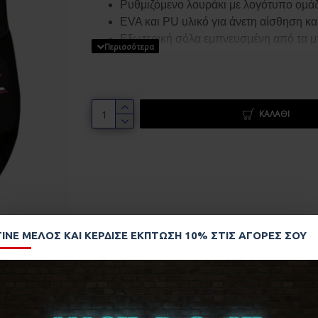
Ρυθμιζόμενο λουράκι με λογότυπο ομ
EVA και PU υλικό για άνετη αίσθηση κ
Εξωτερική σόλα εμπνευσμένη από τα 
ΚΑΛΆΘΙ
ΓΊΝΕ ΜΈΛΟΣ ΚΑΙ ΚΈΡΔΙΣΕ ΈΚΠΤΩΣΗ 10% ΣΤΙΣ ΑΓΟΡΈΣ ΣΟΥ