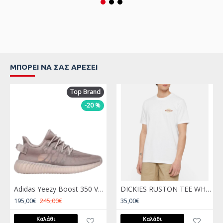
67% οργανικό βαμβάκι, 31% ανακυκλωμένο πολυεστέρα,
2% Spandex.
ΜΠΟΡΕΊ ΝΑ ΣΑΣ ΑΡΈΣΕΙ
Top Brand
-20 %
Adidas Yeezy Boost 350 V2 Mono Mist Μωβ
DICKIES RUSTON TEE WHT/PALE
195,00€
245,00€
35,00€
Καλάθι
Καλάθι