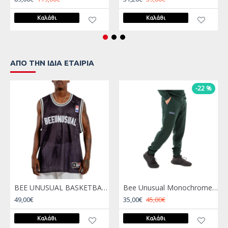
Καλάθι
Καλάθι
ΑΠΌ ΤΗΝ ΊΔΙΑ ΕΤΑΙΡΊΑ
-22 %
BEE UNUSUAL BASKETBALL TANK TOP Mαύρο
Bee Unusual Monochrome Sweatpants Πράσινο
49,00€
35,00€
45,00€
Καλάθι
Καλάθι