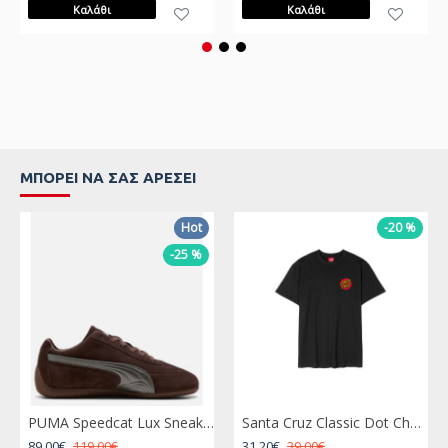
Καλάθι
Καλάθι
ΜΠΟΡΕΊ ΝΑ ΣΑΣ ΑΡΈΣΕΙ
Hot
-20 %
-25 %
PUMA Speedcat Lux Sneakers Brown Καφέ
Santa Cruz Classic Dot Chest T-Shirt Μαύρο
89,00€
119,00€
31,20€
39,00€