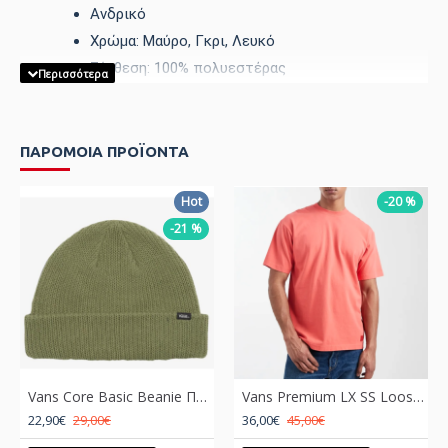
Ανδρικό
Χρώμα: Μαύρο, Γκρι, Λευκό
Σύνθεση: 100% πολυεστέρας
Άνετη εφαρμογή για ελευθερία κινήσεων
Στρογγυλή λαιμόκοψη για κλασικό look
Αμάνικο σχέδιο για άνεση
ΠΑΡΟΜΟΙΑ ΠΡΟΪΟΝΤΑ
Κεντημένο λογότυπο BEE UNUSUAL
Hot
-20 %
Σχέδιο με ρίγες
-21 %
Vans Core Basic Beanie Πράσινο
Vans Premium LX SS Loose Fit T-shirt Crimson Haze
22,90€
29,00€
36,00€
45,00€