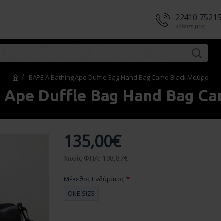
22410 7521
κάλεσε μας
BAPE A Bathing Ape Duffle Bag Hand Bag Camo Black Mαύρο
 Ape Duffle Bag Hand Bag C
135,00€
Χωρίς ΦΠΑ: 108,87€
Μέγεθος Ενδύματος
ONE SIZE