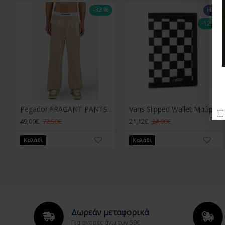
-32 %
Hot
-12 %
Pegador FRAGANT PANTS Μπεζ
Vans Slipped Wallet Μαύρο Άσπρο
49,00€
72,50€
21,12€
24,00€
Καλάθι
Καλάθι
Δωρεάν μεταφορικά
Για αγορές άνω των 59€