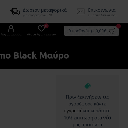
5
Δωρεάν μεταφορικά
Επικοινωνία
για αγορές άνω 59€
είμαστε δίπλα σου
0
0
0 προϊόν(τα) - 0,00€
Λογαριασμός
Λίστα Αγαπημένων
amo Black Mαύρο
Πριν ξεκινήσετε τις
αγορές σας κάντε
εγγραφή
και κερδίστε
νέα
10% έκπτωση στα
μας προϊόντα