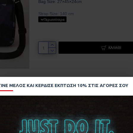
Bag Size:
27×45×
24cm
Strap Size: 140 cm
ΚΑΛΆΘΙ
ΓΊΝΕ ΜΈΛΟΣ ΚΑΙ ΚΈΡΔΙΣΕ ΈΚΠΤΩΣΗ 10% ΣΤΙΣ ΑΓΟΡΈΣ ΣΟΥ
ΑΠΌ ΤΗΝ ΊΔΙΑ ΕΤΑΙΡΊΑ