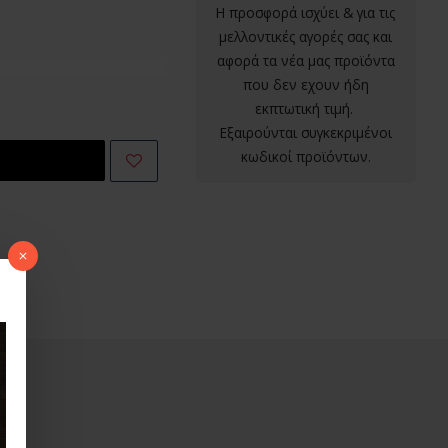
Η προσφορά ισχύει & για τις
μελλοντικές αγορές σας και
αφορά τα νέα μας προϊόντα
που δεν εχουν ήδη
εκπτωτική τιμή.
Εξαιρούνται συγκεκριμένοι
κωδικοί προϊόντων.