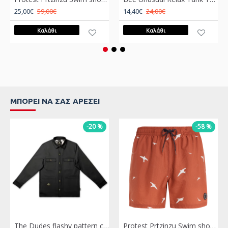
25,00€
59,00€
14,40€
24,00€
Καλάθι
Καλάθι
ΜΠΟΡΕΊ ΝΑ ΣΑΣ ΑΡΈΣΕΙ
-20 %
-58 %
The Dudes flashy pattern classic dave Μαύρο
Protest Prtzinzu Swim short Πορτοκαλί