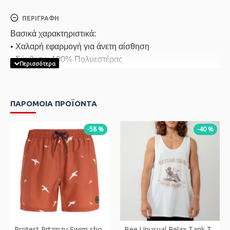
ΠΕΡΙΓΡΑΦΉ
Βασικά χαρακτηριστικά:
• Χαλαρή εφαρμογή για άνετη αίσθηση
• Σύνθεση: 100% Πολυεστέρας
ΠΑΡΟΜΟΙΑ ΠΡΟΪΟΝΤΑ
-58 %
-40 %
Protest Prtzinzu Swim short Πορτοκαλί
Bee Unusual Relax Tank Top Άσπρο