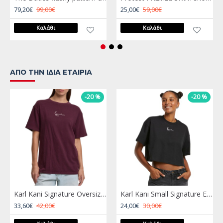
79,20€
99,00€
25,00€
59,00€
Καλάθι
Καλάθι
ΑΠΌ ΤΗΝ ΊΔΙΑ ΕΤΑΙΡΊΑ
-20 %
-20 %
Karl Kani Signature Oversized T-Shirt Μπορντώ
Karl Kani Small Signature Essential Crop Tee Μαύρο
33,60€
42,00€
24,00€
30,00€