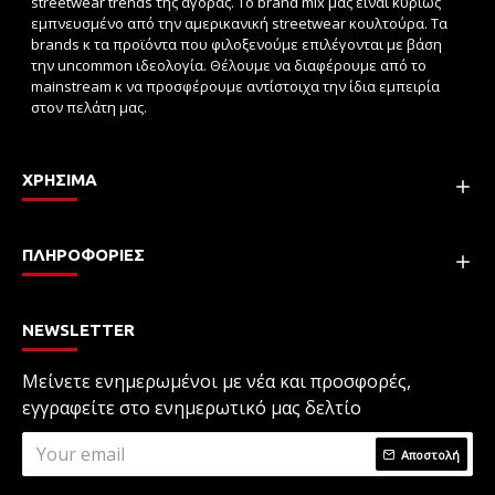
streetwear trends της αγοράς. Το brand mix μας είναι κυρίως
εμπνευσμένο από την αμερικανική streetwear κουλτούρα. Τα
brands κ τα προϊόντα που φιλοξενούμε επιλέγονται με βάση
την uncommon ιδεολογία. Θέλουμε να διαφέρουμε από το
mainstream κ να προσφέρουμε αντίστοιχα την ίδια εμπειρία
στον πελάτη μας.
ΧΡΗΣΙΜΑ
ΠΛΗΡΟΦΟΡΙΕΣ
NEWSLETTER
Μείνετε ενημερωμένοι με νέα και προσφορές,
εγγραφείτε στο ενημερωτικό μας δελτίο
Αποστολή