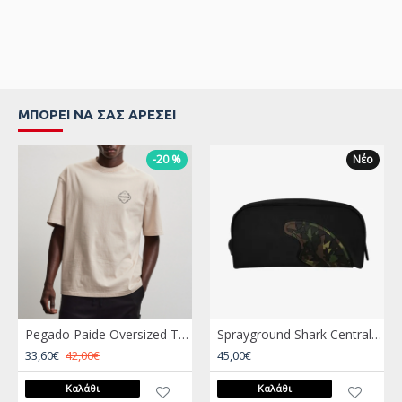
ΜΠΟΡΕΊ ΝΑ ΣΑΣ ΑΡΈΣΕΙ
-20 %
Νέο
Pegado Paide Oversized Tea Washed Cream Μπεζ
Sprayground Shark Central Black Nylon Camo Embossed Shark Pouch Μαύρο
33,60€
42,00€
45,00€
Καλάθι
Καλάθι