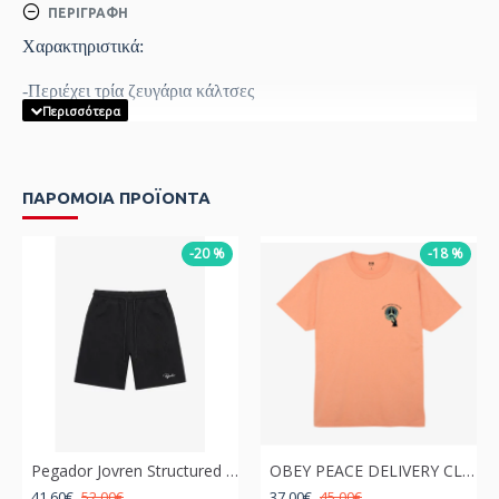
ΠΕΡΙΓΡΑΦΉ
Χαρακτηριστικά:
-Περιέχει τρία ζευγάρια κάλτσες
-75% Cotton
-23% Polyester
ΠΑΡΟΜΟΙΑ ΠΡΟΪΟΝΤΑ
-2% Elastane
-20 %
-18 %
Pegador Jovren Structured Short Μαύρο
OBEY PEACE DELIVERY CLASSIC T-SHIRT PEACH
41,60€
52,00€
37,00€
45,00€