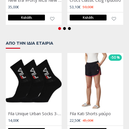
New Era 9Forty MLB New York Yankees Μαύρο
Crocs Classic Clog Πράσινο
35,00€
53,10€
59,00€
Καλάθι
Καλάθι
ΑΠΌ ΤΗΝ ΊΔΙΑ ΕΤΑΙΡΊΑ
-50 %
Fila Unique Urban Socks 3-Pack Μαύρο
Fila Kati Shorts μαύρο
14,00€
22,50€
45,00€