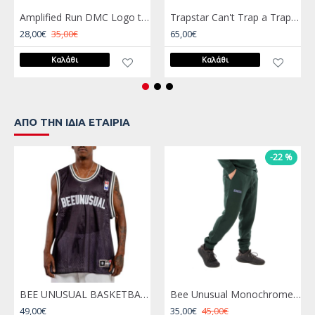
Amplified Run DMC Logo tee
Trapstar Can't Trap a Trapper Tee 2.0 Black Μαύρο
28,00€
35,00€
65,00€
Καλάθι
Καλάθι
ΑΠΌ ΤΗΝ ΊΔΙΑ ΕΤΑΙΡΊΑ
-22 %
BEE UNUSUAL BASKETBALL TANK TOP Mαύρο
Bee Unusual Monochrome Sweatpants Πράσινο
49,00€
35,00€
45,00€