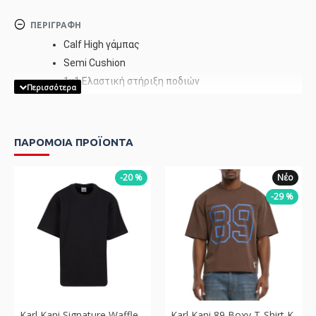
ΠΕΡΙΓΡΑΦΉ
Calf High γάμπας
Semi Cushion
1x1 Ελαστική στήριξη ποδιών
Μοτίβο Jacquard Bee
Σύνθεση: 80% χτενισμένο βαμβάκι, 15% πολυαμίδιο,
5% ελαστάνη
ΠΑΡΟΜΟΙΑ ΠΡΟΪΟΝΤΑ
-20 %
Νέο
-29 %
Karl Kani Signature Waffle T-Shirt Μαύρο
Karl Kani 89 Boxy T-Shirt Καφέ