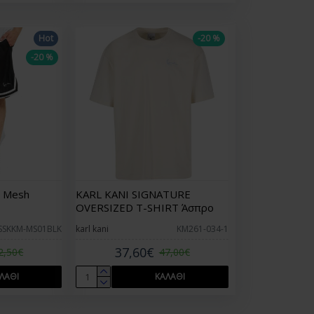
Hot
-20 %
-20 %
e Mesh
KARL KANI SIGNATURE
OVERSIZED T-SHIRT Άσπρο
SSKKM-MS01BLK
karl kani
KM261-034-1
37,60€
2,50€
47,00€
ΛΆΘΙ
ΚΑΛΆΘΙ