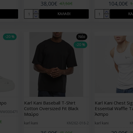
38,00€
104,00€
47,50€
1
ΚΑΛΆΘΙ
ΚΑ
-20 %
Νέο
-20 %
προ
Karl Kani Baseball T-Shirt
Karl Kani Chest Si
Cotton Oversized Fit Black
Essential Waffle T
FWW000471
Μαύρο
Άσπρο
€
karl kani
KM262-018-2
karl kani
K
36,00€
20,00€
45,00€
2