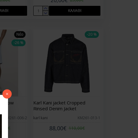
ΛΆΘΙ
ΚΑΛΆΘΙ
Νέο
-20 %
-26 %
 Shadow
Karl Kani jacket Cropped
Rinsed Denim Jacket
KM261-006-2
karl kani
KM261-013-1
88,00€
7,00€
110,00€