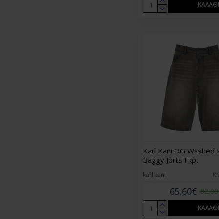
ΚΑΛΆΘΙ
42.5
14
43
13
44
16
44.5
11
45
22
46
7
Karl Kani OG Washed 
Baggy Jorts Γκρι
karl kani
K
65,60€
82,00
ΚΑΛΆΘΙ