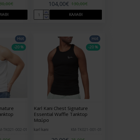
104,00€
30,00€
130,00€
ΛΆΘΙ
ΚΑΛΆΘΙ
Hot
Hot
-20 %
-20 %
gnature
Karl Kani Chest Signature
anktop
Essential Waffle Tanktop
Μαύρο
M-TK021-002-01
karl kani
KM-TK021-001-01
20,00€
5,00€
25,00€