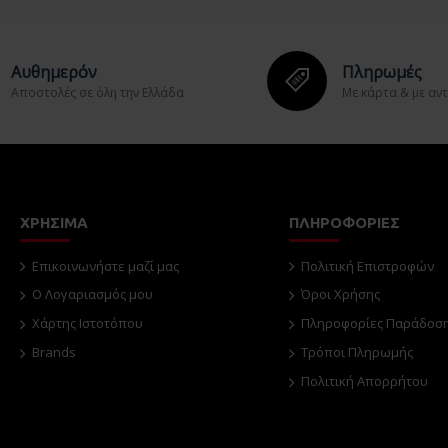
Αυθημερόν
Πληρωμές
Aποστολές σε όλη την Ελλάδα
Με κάρτα & με αν
ΧΡΗΣΙΜΑ
ΠΛΗΡΟΦΟΡΙΕΣ
Επικοινωνήστε μαζί μας
Πολιτική Επιστροφών
O Λογαριασμός μου
Όροι Χρήσης
Χάρτης Ιστοτόπου
Πληροφορίες Παράδοσ
Brands
Τρόποι Πληρωμής
Πολιτική Απορρήτου