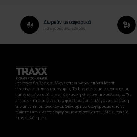
Δωρεάν μεταφορικά
Για αγορές άνω των 59€
Στο traxx θα βρεις συλλογές προϊόντων από τα latest
streetwear trends της αγοράς. Το brand mix μας είναι κυρίως
εμπνευσμένο από την αμερικανική streetwear κουλτούρα. Τα
brands κ τα προϊόντα που φιλοξενούμε επιλέγονται με βάση
την uncommon ιδεολογία. Θέλουμε να διαφέρουμε από το
mainstream κ να προσφέρουμε αντίστοιχα την ίδια εμπειρία
στον πελάτη μας.