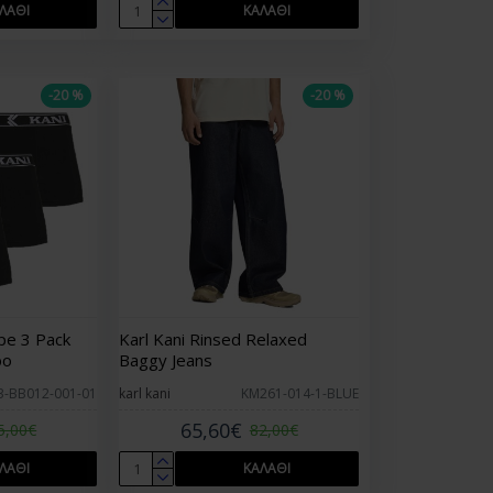
ΛΆΘΙ
ΚΑΛΆΘΙ
-20 %
-20 %
pe 3 Pack
Karl Kani Rinsed Relaxed
ρο
Baggy Jeans
3-BB012-001-01
karl kani
KM261-014-1-BLUE
65,60€
5,00€
82,00€
ΛΆΘΙ
ΚΑΛΆΘΙ