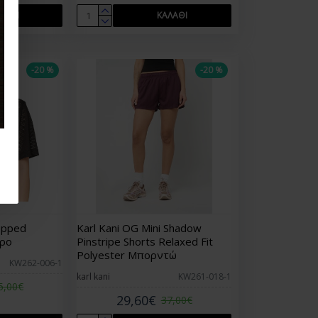
ΛΆΘΙ
ΚΑΛΆΘΙ
-20 %
-20 %
opped
Karl Kani OG Mini Shadow
ύρο
Pinstripe Shorts Relaxed Fit
Polyester Μπορντώ
KW262-006-1
karl kani
KW261-018-1
5,00€
29,60€
37,00€