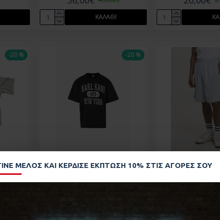
ΚΑΛΆΘΙ
ΚΑ
-20 %
-20 %
ty Pins
Karl Kani Heritage 89
Karl Kani Insignia
ΓΊΝΕ ΜΈΛΟΣ ΚΑΙ ΚΈΡΔΙΣΕ ΈΚΠΤΩΣΗ 10% ΣΤΙΣ ΑΓΟΡΈΣ ΣΟΥ
Oversized T-Shirt BLACK
Pinstripe
Μαύρο
M261-018-1
karl kani
karl kani
KM261-015-1
35,00€
€
4
33,60€
42,00€