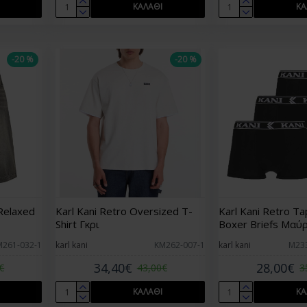
ΚΑΛΆΘΙ
ΚΑ
-20 %
-20 %
Relaxed
Karl Kani Retro Oversized T-
Karl Kani Retro Ta
Shirt Γκρι
Boxer Briefs Μαύ
M261-032-1
karl kani
KM262-007-1
karl kani
M23
34,40€
28,00€
€
43,00€
3
ΚΑΛΆΘΙ
ΚΑ