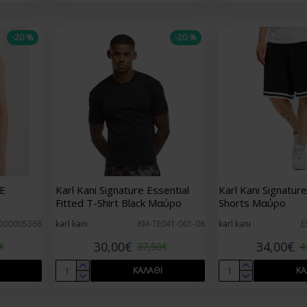
-20 %
-20 %
E
Karl Kani Signature Essential
Karl Kani Signatur
Fitted T-Shirt Black Μαύρο
Shorts Μαύρο
D00005368
karl kani
KM-TE041-001-08
karl kani
E
30,00€
34,00€
€
37,50€
4
ΚΑΛΆΘΙ
ΚΑ