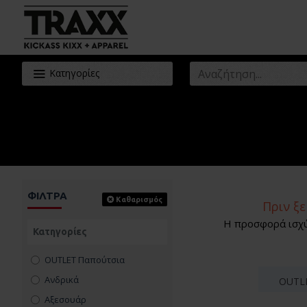
Κατηγορίες
ΦΊΛΤΡΑ
Καθαρισμός
Πριν ξε
Η προσφορά ισχύε
Κατηγορίες
OUTLET Παπούτσια
Ανδρικά
OUTLE
Αξεσουάρ