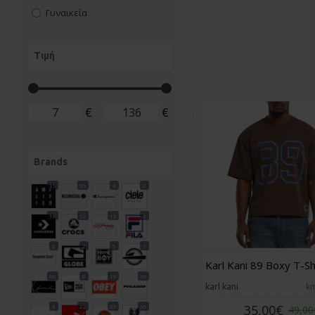
Γυναικεία
Τιμή
€
€
Brands
15
36
4
2
18
12
13
2
2
2
5
7
Karl Kani 89 Boxy T-S
86
8
19
39
karl kani
k
35,00€
3
22
25
35
49,00