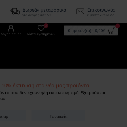
5
Δωρεάν μεταφορικά
Επικοινωνία
για αγορές άνω 59€
είμαστε δίπλα σου
0
0
0 προϊόν(τα) - 0,00€
Λογαριασμός
Λίστα Αγαπημένων
ε 10% έκπτωση στα νέα μας προϊόντα
όντα που δεν εχουν ήδη εκπτωτική τιμή. Εξαιρούνται
ων.
ουάρ
Γυναικεία