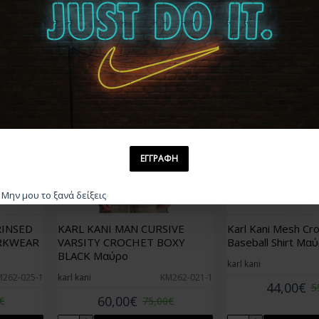
ΚΑΛΆΘΙ
ΚΑ
-20 %
-20 %
ΕΓΓΡΑΦΗ
Μην μου το ξανά δείξεις
RINSED
KARL KANI MAN CURSIVE
Karl Kani Mesh Cr
RKWEAR
VARSITY CROCHET BOXY
Baseball Shirt Μα
BLACK Μαύρο
karl kani
M262-025-1
karl kani
KM262-021-1
44,00€
5
60,00€
€
75,00€